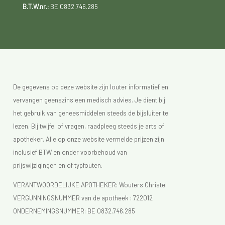
B.T.W.nr.:
BE 0832.746.285
De gegevens op deze website zijn louter informatief en
vervangen geenszins een medisch advies. Je dient bij
het gebruik van geneesmiddelen steeds de bijsluiter te
lezen. Bij twijfel of vragen, raadpleeg steeds je arts of
apotheker. Alle op onze website vermelde prijzen zijn
inclusief BTW en onder voorbehoud van
prijswijzigingen en of typfouten.
VERANTWOORDELIJKE APOTHEKER: Wouters Christel
VERGUNNINGSNUMMER van de apotheek :
722012
ONDERNEMINGSNUMMER:
BE 0832.746.285