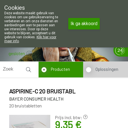
Wij zijn graag je huisapotheker. 7 da
Cookies
Apotheek Wouters Lommel
Deze website maakt gebruik van
011/606002
cookies om uw gebruikservaring te
verbeteren en om onze diensten en
Ik ga akkoord
aanbiedingen aan te passen aan
uw interesses. Door op deze
website te blijven, accepteert u dit
gebruik van cookies.
Klik hier voor
meer info
.
gesloten
Producten
Oplossingen
ASPIRINE-C 20 BRUISTABL
BAYER CONSUMER HEALTH
20 bruistabletten
Prijs incl. btw:
9,35 €