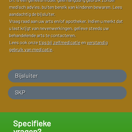
medisch advies, buiten bereik van kinderen bewaren. Lees
aandachtig de bijsluiter.
Vraag raad aan uw arts en/of apotheker. Indien u merkt dat
u last krijgt van nevenwerkingen, gelieve steeds uw
behandelende arts te contacteren.
Lees ook onze
tips bij zelfmedicatie
en
verstandig
gebruik van medicatie
.
Bijsluiter
SKP
Specifieke
vragen?