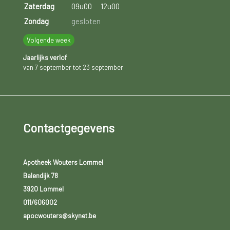
Zaterdag
09u00
12u00
Zondag
gesloten
Volgende week
Jaarlijks verlof
van 7 september tot 23 september
Contactgegevens
Apotheek Wouters Lommel
Balendijk 78
3920 Lommel
011/606002
apocwouters@skynet.be