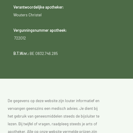
Verantwoordelijke apotheker:
Wouters Christel
Vergunningsnummer apotheek:
722012
B.T.W.nr.:
BE 0832.746.285
De gegevens op deze website zijn louter informatief en
vervangen geenszins een medisch advies. Je dient bij
het gebruik van geneesmiddelen steeds de bijsluiter te
lezen. Bij twijfel of vragen, raadpleeg steeds je arts of
apotheker. Alle op onze website vermelde prijzen zijn