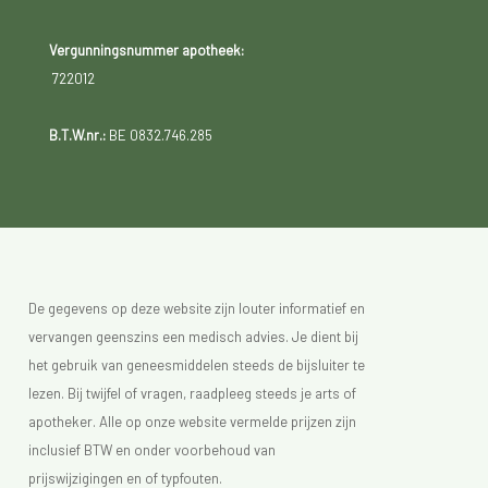
Vergunningsnummer apotheek:
722012
B.T.W.nr.:
BE 0832.746.285
De gegevens op deze website zijn louter informatief en
vervangen geenszins een medisch advies. Je dient bij
het gebruik van geneesmiddelen steeds de bijsluiter te
lezen. Bij twijfel of vragen, raadpleeg steeds je arts of
apotheker. Alle op onze website vermelde prijzen zijn
inclusief BTW en onder voorbehoud van
prijswijzigingen en of typfouten.