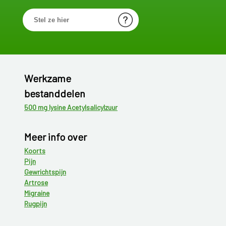
Werkzame
bestanddelen
500 mg lysine Acetylsalicylzuur
Meer info over
Koorts
Pijn
Gewrichtspijn
Artrose
Migraine
Rugpijn