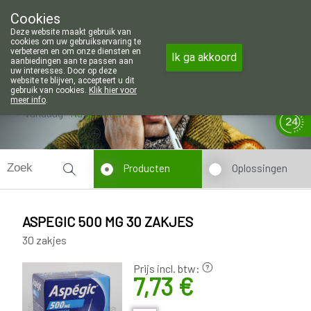
Wij zijn graag je huisapotheker. 7 d
Cookies
Apotheek Wouters Lommel
Deze website maakt gebruik van
011/606002
cookies om uw gebruikservaring te
verbeteren en om onze diensten en
Ik ga akkoord
aanbiedingen aan te passen aan
uw interesses. Door op deze
website te blijven, accepteert u dit
gebruik van cookies.
Klik hier voor
meer info
.
Vandaag
Nu
gesloten
Producten
Oplossingen
ASPEGIC 500 MG 30 ZAKJES
30 zakjes
Prijs incl. btw:
7,73 €