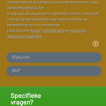
medisch advies, buiten bereik van kinderen bewaren. Lees
aandachtig de bijsluiter.
Vraag raad aan uw arts en/of apotheker. Indien u merkt dat
u last krijgt van nevenwerkingen, gelieve steeds uw
behandelende arts te contacteren.
Lees ook onze
tips bij zelfmedicatie
en
verstandig
gebruik van medicatie
.
Bijsluiter
SKP
Specifieke
vragen?